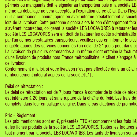
périmés ou manquants doit le signaler au transporteur puis à la sociéte L
même au déballage ne sera acceptée à l’expiration de ce délai. Dans l’hy
qu’il a commandé, il pourra, après en avoir informé préalablement la so
lors de la livraison. Cette personne signera alors le bon d’émargement fera 
s’avèrent incorrectes, obligeant la sociéte LES LOCAVORES à retourner les
sociéte LES LOCAVORES sera en droit de facturer les coûts administratifs
par l’un de nos prestataires transporteurs, veuillez nous en informer le p
enquête auprès des services concernés (un délai de 21 jours peut dans ce
La livraison de plusieurs commandes à un même client entraîne la facturati
d’une livraison de produits hors France métropolitaine, le client s’engage à
de livraison.
Conformément à la loi, si votre livraison n’est pas effectuée dans un dél
remboursement intégral auprès de la société[L1] .
Délai de rétractation :
Le délai de rétractation est de 7 jours francs à compter de la date de réc
est inférieure à 20 jours, et sans rupture de la chaîne du froid. Les frais d
complets, dans leur emballage d’origine. Dans le cas d’actions de promotion
Prix – Règlement :
Les prix mentionnés sont en €, présentés TTC et comprennent les frais l
et les fiches produits de la sociéte LES LOCAVORES. Toutes les factures
tout moment par la sociéte LES LOCAVORES. Les tarifs de livraison sont à la