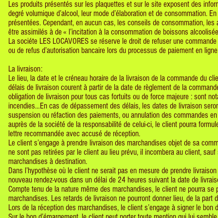
Les produits présentés sur les plaquettes et sur le site exposent des inform
degré volumique d’alcool, leur mode d’élaboration et de consommation. En o
présentées. Cependant, en aucun cas, les conseils de consommation, les avi
être assimilés à de « l’incitation à la consommation de boissons alcoolis
La sociéte LES LOCAVORES se réserve le droit de refuser une commande en 
ou de refus d’autorisation bancaire lors du processus de paiement en ligne
La livraison:
Le lieu, la date et le créneau horaire de la livraison de la commande du c
délais de livraison courent à partir de la date de règlement de la com
obligation de livraison pour tous cas fortuits ou de force majeure : sont n
incendies…En cas de dépassement des délais, les dates de livraison seront
suspension ou réfaction des paiements, ou annulation des commandes en co
auprès de la société de la responsabilité de celui-ci, le client pourra fo
lettre recommandée avec accusé de réception.
Le client s’engage à prendre livraison des marchandises objet de sa com
ne sont pas retirées par le client au lieu prévu, il incombera au client, sauf 
marchandises à destination.
Dans l’hypothèse où le client ne serait pas en mesure de prendre livraison
nouveau rendez-vous dans un délai de 24 heures suivant la date de livraiso
Compte tenu de la nature même des marchandises, le client ne pourra se pré
marchandises. Les retards de livraison ne pourront donner lieu, de la part 
Lors de la réception des marchandises, le client s’engage à signer le bo
Sur le bon d’émargement, le client peut porter toute mention qui lui sembl