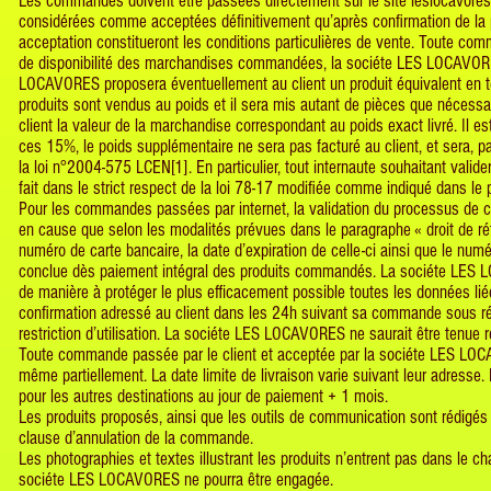
Les commandes doivent être passées directement sur le site leslocavoress
considérées comme acceptées définitivement qu’après confirmation de la p
acceptation constitueront les conditions particulières de vente. Toute com
de disponibilité des marchandises commandées, la sociéte LES LOCAVORES s
LOCAVORES proposera éventuellement au client un produit équivalent en term
produits sont vendus au poids et il sera mis autant de pièces que néces
client la valeur de la marchandise correspondant au poids exact livré. Il 
ces 15%, le poids supplémentaire ne sera pas facturé au client, et ser
la loi n°2004-575 LCEN[1]. En particulier, tout internaute souhaitant valide
fait dans le strict respect de la loi 78-17 modifiée comme indiqué dans le
Pour les commandes passées par internet, la validation du processus de
en cause que selon les modalités prévues dans le paragraphe « droit de rétr
numéro de carte bancaire, la date d’expiration de celle-ci ainsi que le num
conclue dès paiement intégral des produits commandés. La sociéte LES L
de manière à protéger le plus efficacement possible toutes les données li
confirmation adressé au client dans les 24h suivant sa commande sous réser
restriction d’utilisation. La sociéte LES LOCAVORES ne saurait être tenue
Toute commande passée par le client et acceptée par la sociéte LES LOCAV
même partiellement. La date limite de livraison varie suivant leur adresse.
pour les autres destinations au jour de paiement + 1 mois.
Les produits proposés, ainsi que les outils de communication sont rédigés
clause d’annulation de la commande.
Les photographies et textes illustrant les produits n’entrent pas dans le ch
sociéte LES LOCAVORES ne pourra être engagée.