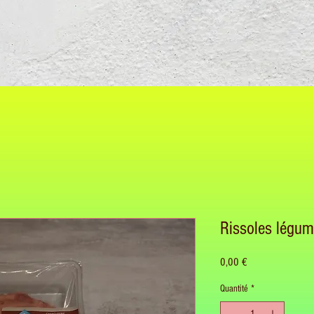
Rissoles légu
Prix
0,00 €
Quantité
*